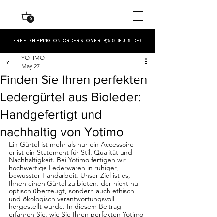
0
Free shipping on orders over €50 (EU & De)
YOTIMO
May 27
Finden Sie Ihren perfekten
Ledergürtel aus Bioleder:
Handgefertigt und
nachhaltig von Yotimo
Ein Gürtel ist mehr als nur ein Accessoire – 
er ist ein Statement für Stil, Qualität und 
Nachhaltigkeit. Bei Yotimo fertigen wir 
hochwertige Lederwaren in ruhiger, 
bewusster Handarbeit. Unser Ziel ist es, 
Ihnen einen Gürtel zu bieten, der nicht nur 
optisch überzeugt, sondern auch ethisch 
und ökologisch verantwortungsvoll 
hergestellt wurde. In diesem Beitrag 
erfahren Sie, wie Sie Ihren perfekten Yotimo 